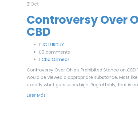
21
Oct
Controversy Over O
CBD
JC LURDUY
0 comments
Cbd Oilmeds
Controversy Over Ohio’s Prohibited Stance on CBD Y
would be viewed a appropriate substance. Most likel
exactly what gets users high. Regrettably, that is no
Leer Más