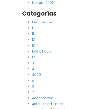
febrero 2002
Categorías
! Без рубрики
1
11
12
13
15Ml E Liquid
17
3
4
4000
5
6
7
Academized
Adult Freind Finder